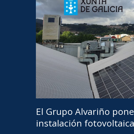
Alvariño
pone
en
marcha
una
nueva
instalación
fotovoltaica
en
su
sede
central
de
El Grupo Alvariño pon
Vigo
instalación fotovoltaic